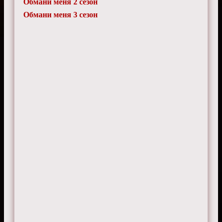
Обмани меня 2 сезон
VoidRider
10 апреля 2025 г. 16:45
Обмани меня 3 сезон
Обожаю напряжение между героями!
Просто огонь.
DreamWeaver
24 октября 2024 г. 17:55
Калхан такой прикольный что любая ложь
для него как открытая книга!