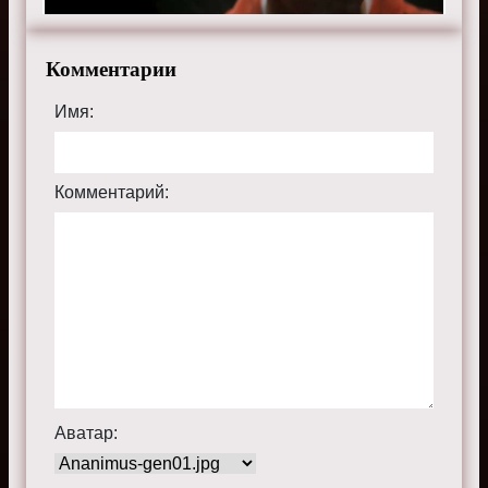
Смотрите онлайн 3 сезон 11 серию «
Обмани меня
»
бесплатно в хорошем HD качестве, на телефоне,
Комментарии
планшете, пк или телевизоре на сайте lietometv.ru.
Имя:
Комментарий:
Аватар: