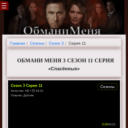
Главная
Cезоны
Сезон 3
Серия 11
ОБМАНИ МЕНЯ 3 СЕЗОН 11 СЕРИЯ
«Спасённые»
Сезон
3
Серия
11
Сезоны
Качество:
HD
• ⏱
44:01
Озвучка:
Дубляж
0:00
44:01