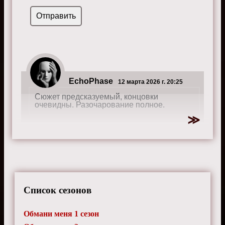
EchoPhase
12 марта 2026 г. 20:25
Сюжет предсказуемый, концовки
очевидны. Разочарование полное.
OceanPulse
25 сентября 2025 г. 20:35
Торговцева обожаю ее игру она просто
огонь
Список сезонов
Обмани меня 1 сезон